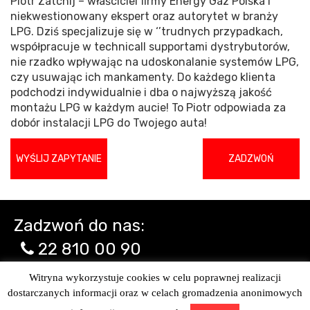
Piotr Zatchij – właściciel firmy Energy Gaz Polska i
niekwestionowany ekspert oraz autorytet w branży
LPG. Dziś specjalizuje się w ‘’trudnych przypadkach,
współpracuje w technicall supportami dystrybutorów,
nie rzadko wpływając na udoskonalanie systemów LPG,
czy usuwając ich mankamenty. Do każdego klienta
podchodzi indywidualnie i dba o najwyższą jakość
montażu LPG w każdym aucie! To Piotr odpowiada za
dobór instalacji LPG do Twojego auta!
WYŚLIJ ZAPYTANIE
ZADZWOŃ
Zadzwoń do nas:
22 810 00 90
504 20 01 02
Witryna wykorzystuje cookies w celu poprawnej realizacji
dostarczanych informacji oraz w celach gromadzenia anonimowych
Energy Gaz Polska w mediach społecznościowych
© Copyright 2026 www.egp.pl