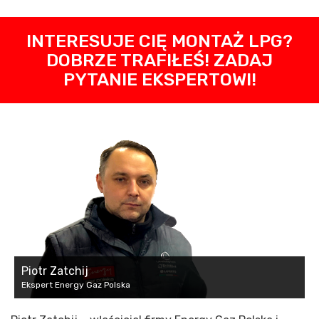
INTERESUJE CIĘ MONTAŻ LPG?
DOBRZE TRAFIŁEŚ! ZADAJ
PYTANIE EKSPERTOWI!
Piotr Zatchij
Ekspert Energy Gaz Polska