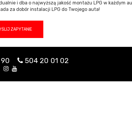
dualnie i dba o najwyższą jakość montażu LPG w każdym auc
ada za dobór instalacji LPG do Twojego auta!
ŚLIJ ZAPYTANIE
 90
504 20 01 02