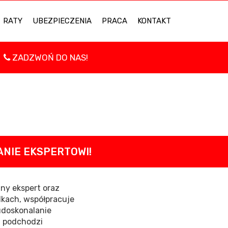
RATY
UBEZPIECZENIA
PRACA
KONTAKT
ZADZWOŃ DO NAS!
ANIE EKSPERTOWI!
any ekspert oraz
dkach, współpracuje
udoskonalanie
a podchodzi