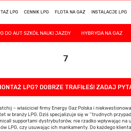
NTAŻ LPG
CENNIK LPG
FLOTA NA GAZ
INSTALACJE LPG
PG DO AUT SZKÓŁ NAUKI JAZDY
HYBRYDA NA GAZ
7
MONTAŻ LPG? DOBRZE TRAFIŁEŚ! ZADAJ PYT
atchij – właściciel firmy Energy Gaz Polska i niekwestionow
tet w branży LPG. Dziś specjalizuje się w ‘’trudnych przypa
nicall supportami dystrybutorów, nie rzadko wpływając na 
ów LPG, czy usuwając ich mankamenty. Do każdego klient