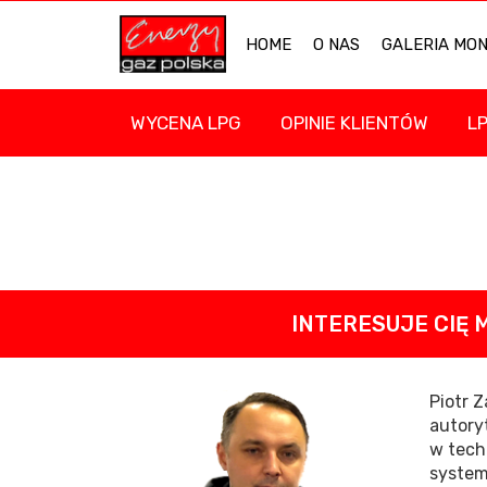
HOME
O NAS
GALERIA MO
WYCENA LPG
OPINIE KLIENTÓW
L
INTERESUJE CIĘ 
Piotr Z
autory
w tech
system